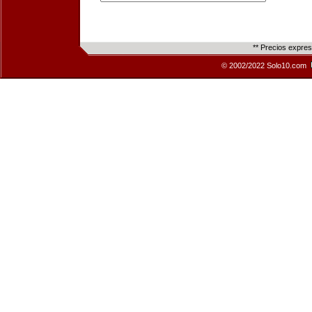
** Precios expre
© 2002/2022 Solo10.com