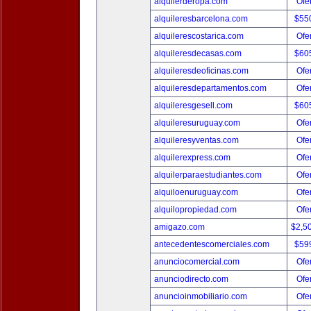
alquilerderopa.com
Ofer
alquileresbarcelona.com
$55
alquilerescostarica.com
Ofer
alquileresdecasas.com
$60
alquileresdeoficinas.com
Ofer
alquileresdepartamentos.com
Ofer
alquileresgesell.com
$60
alquileresuruguay.com
Ofer
alquileresyventas.com
Ofer
alquilerexpress.com
Ofer
alquilerparaestudiantes.com
Ofer
alquiloenuruguay.com
Ofer
alquilopropiedad.com
Ofer
amigazo.com
$2,5
antecedentescomerciales.com
$59
anunciocomercial.com
Ofer
anunciodirecto.com
Ofer
anuncioinmobiliario.com
Ofer