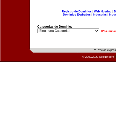
Registro de Dominios
|
Web Hosting
|
D
Dominios Expirados
|
Industrias
|
Indu
Categorías de Dominio:
[Pág. princi
** Precios expre
© 2002/2022 Solo10.com