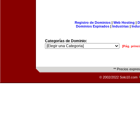
Registro de Dominios
|
Web Hosting
|
D
Dominios Expirados
|
Industrias
|
Indu
Categorías de Dominio:
[Pág. princi
** Precios expre
© 2002/2022 Solo10.com