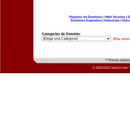
Registro de Dominios
|
Web Hosting
|
D
Dominios Expirados
|
Industrias
|
Indu
Categorías de Dominio:
[Pág. princi
** Precios expre
© 2002/2022 Solo10.com