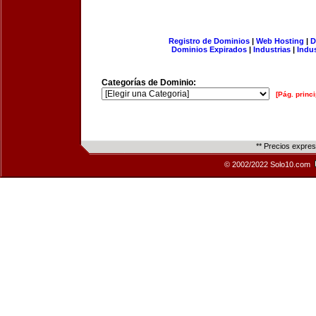
Registro de Dominios
|
Web Hosting
|
D
Dominios Expirados
|
Industrias
|
Indu
Categorías de Dominio:
[Pág. princi
** Precios expre
© 2002/2022 Solo10.com