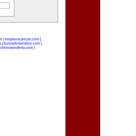
om
|
empleoscancun.com
|
m
|
buscadorturistico.com
|
miniosenoferta.com
|