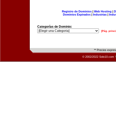
Registro de Dominios
|
Web Hosting
|
D
Dominios Expirados
|
Industrias
|
Indu
Categorías de Dominio:
[Pág. princi
** Precios expre
© 2002/2022 Solo10.com