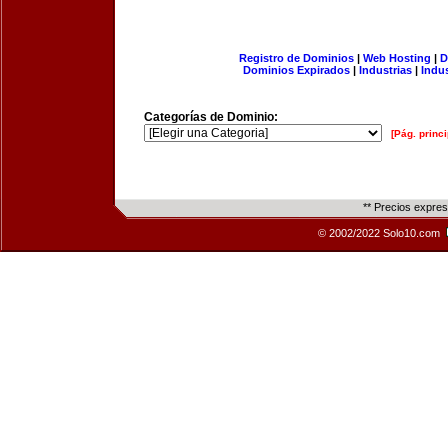
Registro de Dominios
|
Web Hosting
|
D
Dominios Expirados
|
Industrias
|
Indu
Categorías de Dominio:
[Pág. princi
** Precios expre
© 2002/2022 Solo10.com