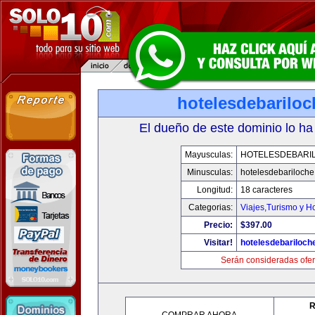
hotelesdebarilo
El dueño de este dominio lo ha
Mayusculas:
HOTELESDEBARI
Minusculas:
hotelesdebariloch
Longitud:
18 caracteres
Categorias:
Viajes,Turismo y H
Precio:
$397.00
Visitar!
hotelesdebariloch
Serán consideradas ofer
R