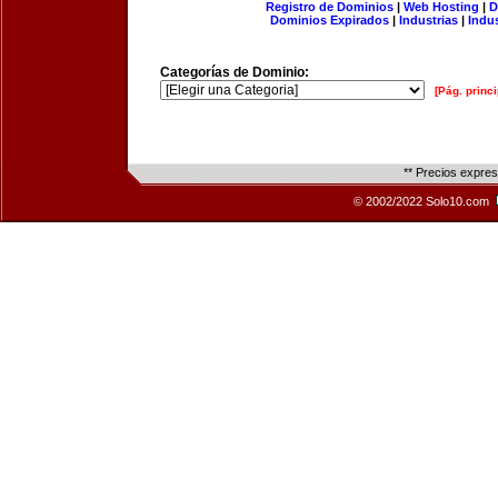
Registro de Dominios
|
Web Hosting
|
D
Dominios Expirados
|
Industrias
|
Indu
Categorías de Dominio:
[Pág. princi
** Precios expre
© 2002/2022 Solo10.com