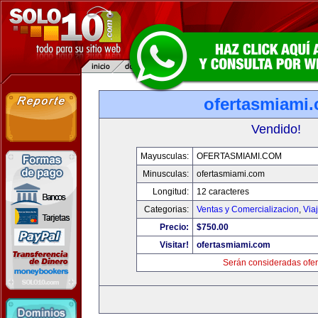
ofertasmiami
Vendido!
Mayusculas:
OFERTASMIAMI.COM
Minusculas:
ofertasmiami.com
Longitud:
12 caracteres
Categorias:
Ventas y Comercializacion
,
Via
Precio:
$750.00
Visitar!
ofertasmiami.com
Serán consideradas ofer