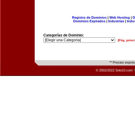
Registro de Dominios
|
Web Hosting
|
D
Dominios Expirados
|
Industrias
|
Indu
Categorías de Dominio:
[Pág. princi
** Precios expre
© 2002/2022 Solo10.com