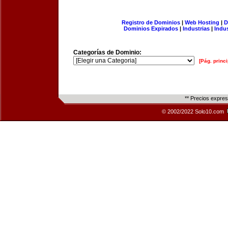
Registro de Dominios
|
Web Hosting
|
D
Dominios Expirados
|
Industrias
|
Indu
Categorías de Dominio:
[Pág. princi
** Precios expre
© 2002/2022 Solo10.com