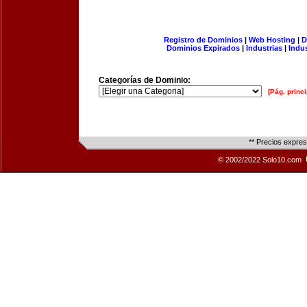
Registro de Dominios
|
Web Hosting
|
D
Dominios Expirados
|
Industrias
|
Indu
Categorías de Dominio:
[Pág. princi
** Precios expre
© 2002/2022 Solo10.com