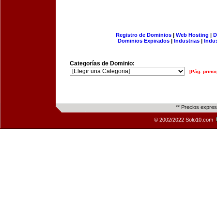
Registro de Dominios
|
Web Hosting
|
D
Dominios Expirados
|
Industrias
|
Indu
Categorías de Dominio:
[Pág. princi
** Precios expre
© 2002/2022 Solo10.com