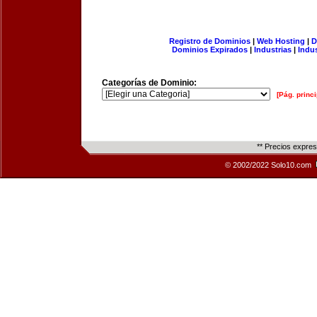
Registro de Dominios
|
Web Hosting
|
D
Dominios Expirados
|
Industrias
|
Indu
Categorías de Dominio:
[Pág. princi
** Precios expre
© 2002/2022 Solo10.com