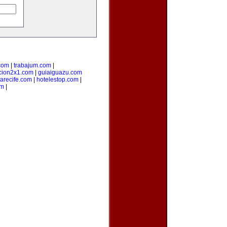
.com
|
trabajum.com
|
cion2x1.com
|
guiaiguazu.com
arecife.com
|
hotelestop.com
|
om
|