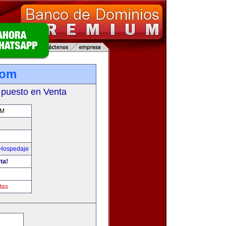
com
 puesto en Venta
OM
 Hospedaje
ta!
tas