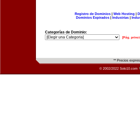
Registro de Dominios
|
Web Hosting
|
D
Dominios Expirados
|
Industrias
|
Indu
Categorías de Dominio:
[Pág. princi
** Precios expre
© 2002/2022 Solo10.com