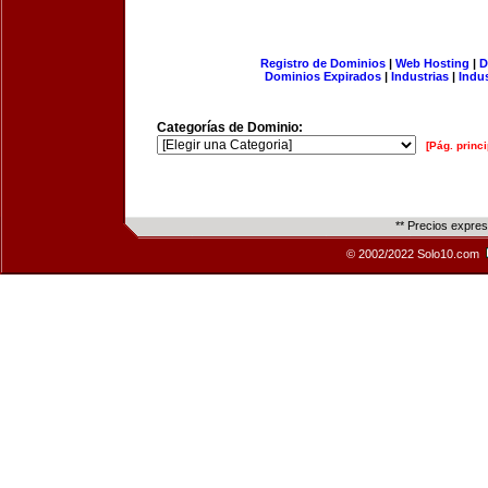
Registro de Dominios
|
Web Hosting
|
D
Dominios Expirados
|
Industrias
|
Indu
Categorías de Dominio:
[Pág. princi
** Precios expre
© 2002/2022 Solo10.com