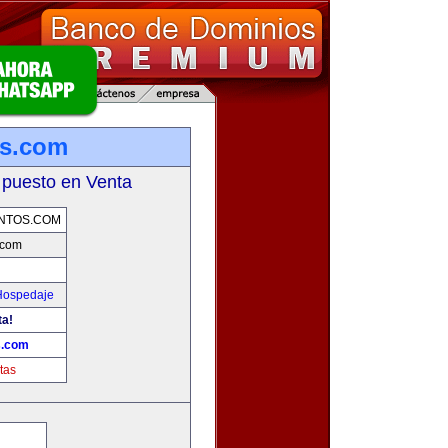
os.com
 puesto en Venta
NTOS.COM
.com
 Hospedaje
ta!
s.com
tas