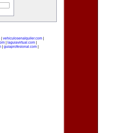
m
|
vehiculosenalquiler.com
|
com
|
laguiavirtual.com
|
m
|
guiaprofesional.com
|