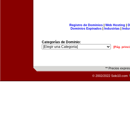
Registro de Dominios
|
Web Hosting
|
D
Dominios Expirados
|
Industrias
|
Indu
Categorías de Dominio:
[Pág. princi
** Precios expre
© 2002/2022 Solo10.com