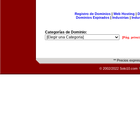
Registro de Dominios
|
Web Hosting
|
D
Dominios Expirados
|
Industrias
|
Indu
Categorías de Dominio:
[Pág. princi
** Precios expre
© 2002/2022 Solo10.com