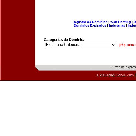
Registro de Dominios
|
Web Hosting
|
D
Dominios Expirados
|
Industrias
|
Indu
Categorías de Dominio:
[Pág. princi
** Precios expre
© 2002/2022 Solo10.com