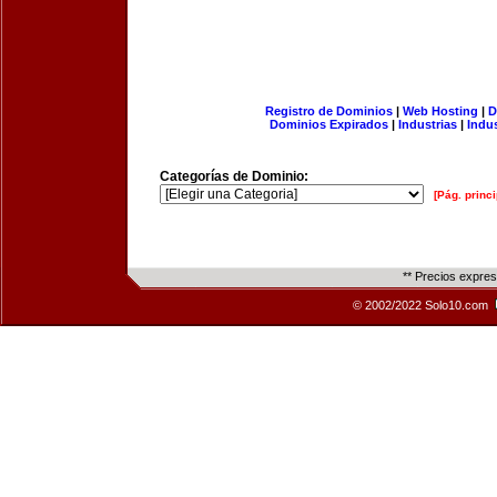
Registro de Dominios
|
Web Hosting
|
D
Dominios Expirados
|
Industrias
|
Indu
Categorías de Dominio:
[Pág. princi
** Precios expre
© 2002/2022 Solo10.com