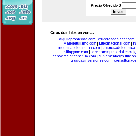
Precio Ofrecido $
Otros dominios en venta:
alquilopropiedad.com
|
crucerosdeplacer.com
viajedeturismo.com
|
futbolnacional.com
|
f
industriacolombiana.com
|
empresadelogistica
sitiopyme.com
|
servidorempresarial.com
|
capacitacioncontinua.com
|
suplementosynutricio
uruguayinversiones.com
|
consultoriad