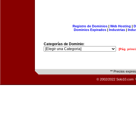
Registro de Dominios
|
Web Hosting
|
D
Dominios Expirados
|
Industrias
|
Indu
Categorías de Dominio:
[Pág. princi
** Precios expre
© 2002/2022 Solo10.com