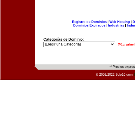
Registro de Dominios
|
Web Hosting
|
D
Dominios Expirados
|
Industrias
|
Indu
Categorías de Dominio:
[Pág. princi
** Precios expre
© 2002/2022 Solo10.com