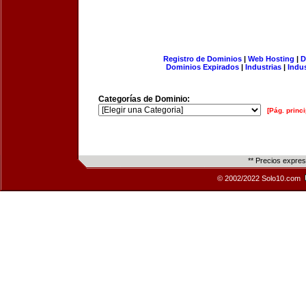
Registro de Dominios
|
Web Hosting
|
D
Dominios Expirados
|
Industrias
|
Indu
Categorías de Dominio:
[Pág. princi
** Precios expre
© 2002/2022 Solo10.com