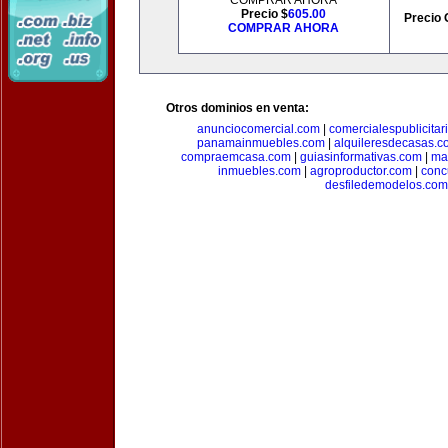
COMPRAR AHORA
Precio $
605.00
Precio 
COMPRAR AHORA
Otros dominios en venta:
anunciocomercial.com
|
comercialespublicitar
panamainmuebles.com
|
alquileresdecasas.c
compraemcasa.com
|
guiasinformativas.com
|
ma
inmuebles.com
|
agroproductor.com
|
conc
desfiledemodelos.com