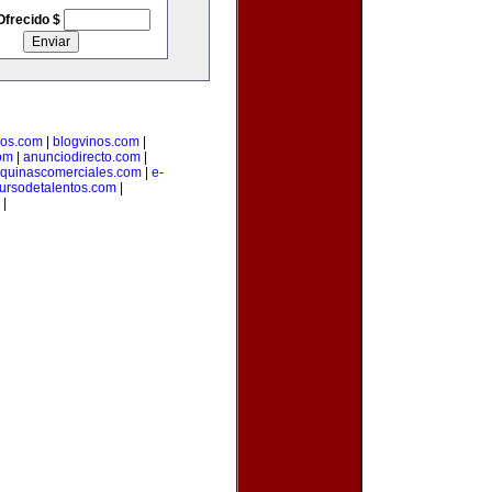
Ofrecido $
ios.com
|
blogvinos.com
|
om
|
anunciodirecto.com
|
quinascomerciales.com
|
e-
ursodetalentos.com
|
|