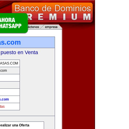
as.com
 puesto en Venta
CASAS.COM
.com
s.com
tas
ealizar una Oferta