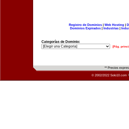
Registro de Dominios
|
Web Hosting
|
D
Dominios Expirados
|
Industrias
|
Indu
Categorías de Dominio:
[Pág. princi
** Precios expre
© 2002/2022 Solo10.com