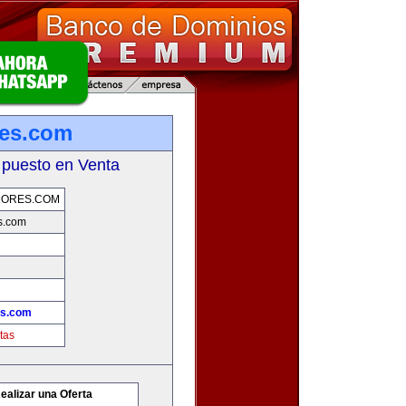
res.com
 puesto en Venta
DORES.COM
s.com
es.com
tas
ealizar una Oferta