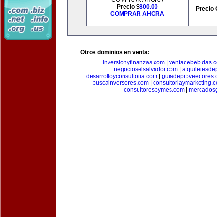
COMPRAR AHORA
Precio $
800.00
Precio 
COMPRAR AHORA
Otros dominios en venta:
inversionyfinanzas.com
|
ventadebebidas.
negocioselsalvador.com
|
alquileresde
desarrolloyconsultoria.com
|
guiadeproveedores.
buscainversores.com
|
consultoriaymarketing.
consultorespymes.com
|
mercadosg