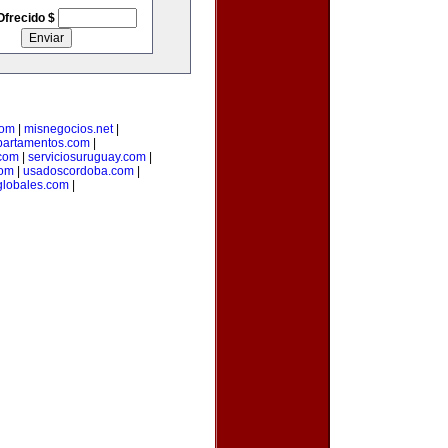
Ofrecido $
com
|
misnegocios.net
|
partamentos.com
|
com
|
serviciosuruguay.com
|
com
|
usadoscordoba.com
|
lobales.com
|