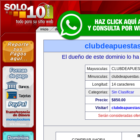
clubdeapuesta
El dueño de este dominio lo ha
Mayusculas:
CLUBDEAPUES
Minusculas:
clubdeapuestas
Longitud:
14 caracteres
Categorias:
Sin Clasificar
Precio:
$850.00
Visitar!
clubdeapuesta
Serán consideradas ofer
R