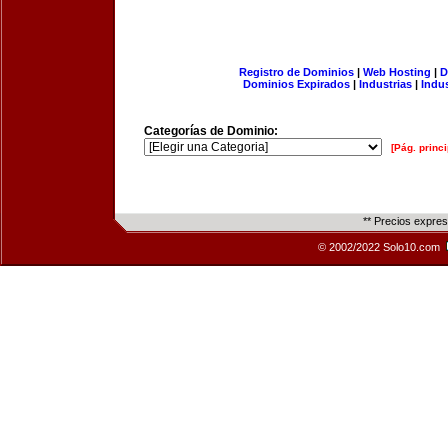
Registro de Dominios
|
Web Hosting
|
D
Dominios Expirados
|
Industrias
|
Indu
Categorías de Dominio:
[Pág. princi
** Precios expre
© 2002/2022 Solo10.com