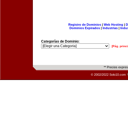
Registro de Dominios
|
Web Hosting
|
D
Dominios Expirados
|
Industrias
|
Indu
Categorías de Dominio:
[Pág. princi
** Precios expre
© 2002/2022 Solo10.com