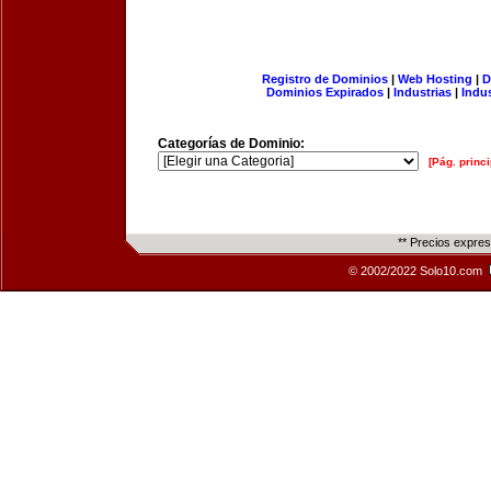
Registro de Dominios
|
Web Hosting
|
D
Dominios Expirados
|
Industrias
|
Indu
Categorías de Dominio:
[Pág. princi
** Precios expre
© 2002/2022 Solo10.com