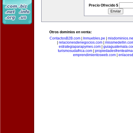
Precio Ofrecido $
Otros dominios en venta:
ContactosB2B.com
|
Inmuebles.pe
|
misdominios.ne
|
relacionesdenegocios.com
|
missmedellin.co
estrategiaparapymes.com
|
guiaguatemala.c
turismosudafrica.com
|
propiedadesfrentealma
emprendimientosweb.com
|
enlaces