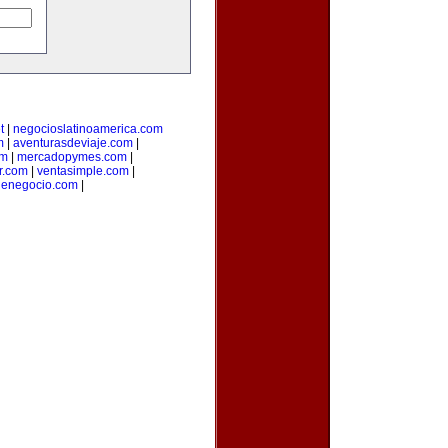
t
|
negocioslatinoamerica.com
m
|
aventurasdeviaje.com
|
om
|
mercadopymes.com
|
r.com
|
ventasimple.com
|
denegocio.com
|