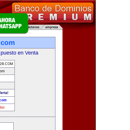
.com
 puesto en Venta
2B.COM
com
ferta!
.com
tas