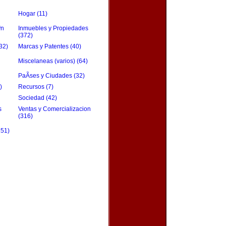
Hogar (11)
³n
Inmuebles y Propiedades
(372)
32)
Marcas y Patentes (40)
Miscelaneas (varios) (64)
PaÃ­ses y Ciudades (32)
)
Recursos (7)
Sociedad (42)
s
Ventas y Comercializacion
(316)
151)