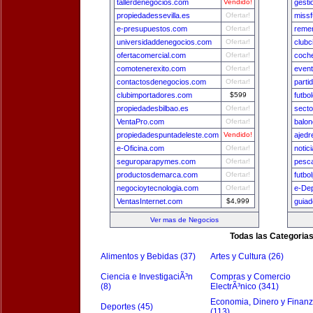
tallerdenegocios.com
Vendido!
gest
propiedadessevilla.es
Ofertar!
missf
e-presupuestos.com
Ofertar!
remer
universidaddenegocios.com
Ofertar!
clubc
ofertacomercial.com
Ofertar!
coch
comotenerexito.com
Ofertar!
even
contactosdenegocios.com
Ofertar!
parti
clubimportadores.com
$599
futbo
propiedadesbilbao.es
Ofertar!
secto
VentaPro.com
Ofertar!
balon
propiedadespuntadeleste.com
Vendido!
ajedr
e-Oficina.com
Ofertar!
notic
seguroparapymes.com
Ofertar!
pesca
productosdemarca.com
Ofertar!
futbo
negocioytecnologia.com
Ofertar!
e-De
VentasInternet.com
$4,999
guia
Ver mas de Negocios
Todas las Categoria
Alimentos y Bebidas (37)
Artes y Cultura (26)
Ciencia e InvestigaciÃ³n
Compras y Comercio
(8)
ElectrÃ³nico (341)
Economia, Dinero y Finan
Deportes (45)
(113)