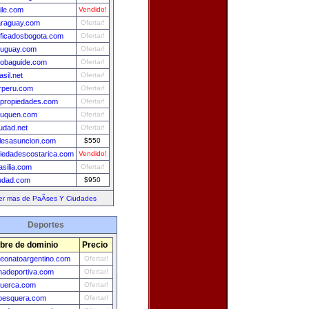
ile.com
Vendido!
araguay.com
Ofertar!
ificadosbogota.com
Ofertar!
ruguay.com
Ofertar!
obaguide.com
Ofertar!
asil.net
Ofertar!
rperu.com
Ofertar!
propiedades.com
Ofertar!
euquen.com
Ofertar!
udad.net
Ofertar!
lesasuncion.com
$550
iedadescostarica.com
Vendido!
asilia.com
Ofertar!
udad.com
$950
er mas de PaÃ­ses Y Ciudades
Deportes
re de dominio
Precio
eonatoargentino.com
Ofertar!
nadeportiva.com
Ofertar!
tuerca.com
Ofertar!
pesquera.com
Ofertar!