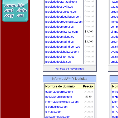
propiedadestartagal.com
Ofertar!
maqui
propiedadessevilla.es
Ofertar!
vacac
propiedadessanjusto.com
Ofertar!
arge
propiedadesriogallegos.com
Ofertar!
prod
propiedadesreconquista.com
Ofertar!
Inmue
propiedadesmurcia.es
Ofertar!
comp
propiedadesmiramar.com
$3,500
sinm
propiedadesmalaga.es
Ofertar!
usad
propiedadesmadrid.es
$2,500
progr
propiedadesmadrid.com.es
Ofertar!
guiar
propiedadeslahabana.com
Ofertar!
even
propiedadesinternet.es
Ofertar!
guiai
propiedadesibiza.es
Ofertar!
emple
Ver mas de Novedades
InformaciÃ³n Y Noticias
Nombre de dominio
Precio
Nom
cadenadeportiva.com
Ofertar!
chil
noticiasyopinion.com
$980
e-H
informacionexclusiva.com
Ofertar!
Dom
e-periodicos.com
Ofertar!
e-Pu
e-mapa.com
Ofertar!
e-Pa
zonademedios.com
Ofertar!
comu