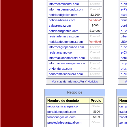
informeambiental.com
Ofertar!
e-ch
informesdemercado.com
Ofertar!
e-P
noticiasdigitales.com
$2,500
clas
noticiasdiarias.com
Vendido!
deu
salaprensa.com
$600
cord
noticiasurgentes.com
$10,000
e-Br
revistademarcas.com
Ofertar!
cibe
noticiasdeeconomia.com
Vendido!
USA
informeagropecuario.com
Ofertar!
e-n
revistacampo.com
Ofertar!
e-Ci
informacioncomercial.com
Ofertar!
hote
informaciondenegocios.com
Ofertar!
prop
e-Honduras.com
Ofertar!
e-br
panoramafinanciero.com
Ofertar!
e-ci
Ver mas de InformaciÃ³n Y Noticias
V
Negocios
Nombre de dominio
Precio
Nomb
negociosnicaragua.com
Ofertar!
camp
portaldenegocio.com
$990
cade
forodenegocios.com
$999
zona
propiedadestartagal.com
Ofertar!
zona