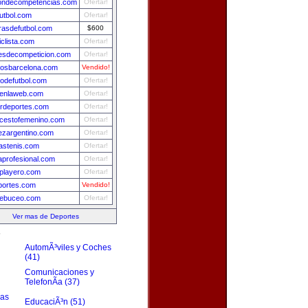
iondecompetencias.com
Ofertar!
utbol.com
Ofertar!
asdefutbol.com
$600
iclista.com
Ofertar!
esdecompeticion.com
Ofertar!
tosbarcelona.com
Vendido!
dodefutbol.com
Ofertar!
lenlaweb.com
Ofertar!
rdeportes.com
Ofertar!
cestofemenino.com
Ofertar!
ezargentino.com
Ofertar!
iastenis.com
Ofertar!
profesional.com
Ofertar!
lplayero.com
Ofertar!
portes.com
Vendido!
debuceo.com
Ofertar!
Ver mas de Deportes
s
AutomÃ³viles y Coches
(41)
Comunicaciones y
TelefonÃ­a (37)
zas
EducaciÃ³n (51)