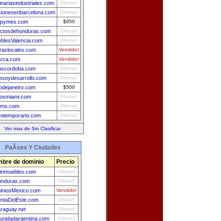
nariasindustriales.com
Ofertar!
ionesenbarcelona.com
Ofertar!
npymes.com
$950
uctosdehonduras.com
Ofertar!
blesValencia.com
Ofertar!
raslocales.com
Vendido!
arca.com
Vendido!
oscordoba.com
Ofertar!
esoydesarrollo.com
Ofertar!
iodejaneiro.com
$500
tosmiami.com
Ofertar!
nmo.com
Ofertar!
otemporario.com
Ofertar!
Ver mas de Sin Clasificar
PaÃ­ses Y Ciudades
bre de dominio
Precio
einmuebles.com
Ofertar!
onduras.com
Ofertar!
iniosMexico.com
Vendido!
ntaDelEste.com
Ofertar!
raguay.net
Ofertar!
nidadargentina.com
Ofertar!