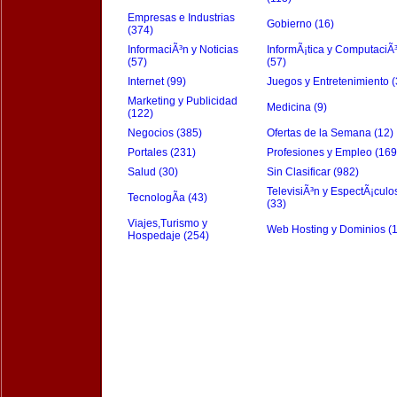
Empresas e Industrias
Gobierno (16)
(374)
InformaciÃ³n y Noticias
InformÃ¡tica y ComputaciÃ
(57)
(57)
Internet (99)
Juegos y Entretenimiento (
Marketing y Publicidad
Medicina (9)
(122)
Negocios (385)
Ofertas de la Semana (12)
Portales (231)
Profesiones y Empleo (169
Salud (30)
Sin Clasificar (982)
TelevisiÃ³n y EspectÃ¡culo
TecnologÃ­a (43)
(33)
Viajes,Turismo y
Web Hosting y Dominios (
Hospedaje (254)