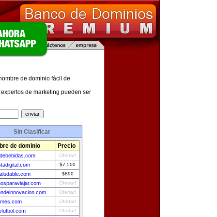
 nombre de dominio fácil de
expertos de marketing pueden ser
Sin Clasificar
re de dominio
Precio
adebebidas.com
Ofertar!
tadigital.com
$7,500
aludable.com
$890
nosparaviajar.com
Ofertar!
ondeinnovacion.com
Ofertar!
ymes.com
Ofertar!
futbol.com
Ofertar!