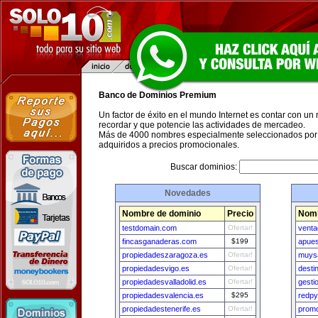
Banco de Dominios Premium
Un factor de éxito en el mundo Internet es contar con un
recordar y que potencie las actividades de mercadeo.
Más de 4000 nombres especialmente seleccionados por 
adquiridos a precios promocionales.
Buscar dominios:
Novedades
Nombre de dominio
Precio
Nomb
testdomain.com
Ofertar!
vent
fincasganaderas.com
$199
apues
propiedadeszaragoza.es
Ofertar!
muys
propiedadesvigo.es
Ofertar!
desti
propiedadesvalladolid.es
Ofertar!
gesti
propiedadesvalencia.es
$295
redp
propiedadestenerife.es
Ofertar!
promo